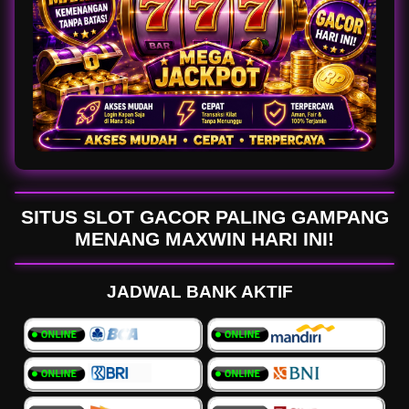
SITUS SLOT GACOR PALING GAMPANG
MENANG MAXWIN HARI INI!
JADWAL BANK AKTIF